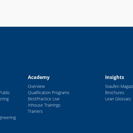
Academy
Insights
Overview
Staufen Magaz
Public
Qualification Programs
Brochures
ering
BestPractice Live
Lean Glossary
Inhouse Trainings
Trainers
gineering