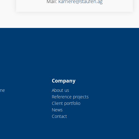
Mail:
karriere@staufen.ag
Company
ine
About us
Reference projects
Client portfolio
News
Contact