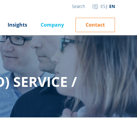
ES
EN
Search
Contact
Insights
Company
 SERVICE /